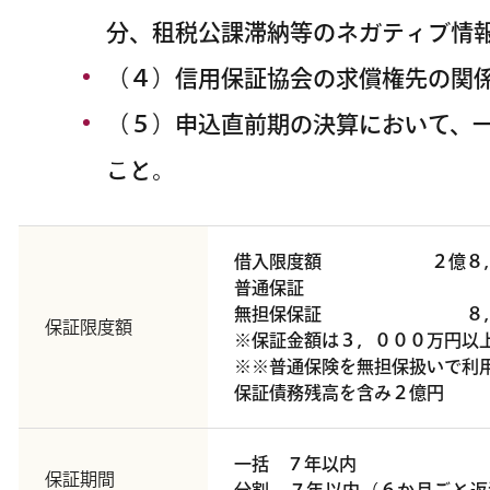
分、租税公課滞納等のネガティブ情
（４）信用保証協会の求償権先の関
（５）申込直前期の決算において、
こと。
借入限度額 ２億８，
普通保証 
無担保保証 ８，０
保証限度額
※保証金額は３，０００万円以
※※普通保険を無担保扱いで利
保証債務残高を含み２億円
一括 ７年以内
保証期間