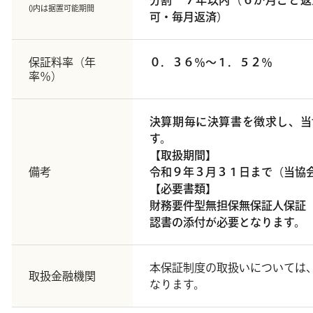
分割 ７年以内（６か月ごと返
()内は据置可能期間
可・毎月返済）
保証料率（年
０．３６％～１．５２％
率％）
決算期毎に決算書を徴求し、当
す。
【取扱期間】
備考
令和９年３月３１日まで（当協
【必要書類】
財務要件型無担保無保証人保証
認書の添付が必要となります。
本保証制度の取扱いについては
取扱金融機関
なります。