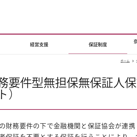
経営支援
保証制度
ホーム
務要件型無担保無保証人保
ト）
の財務要件の下で金融機関と保証協会が連携
者保証を不要とする保証を行うことにより、