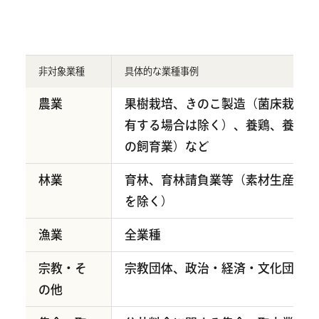
非対象業種
具体的な業種事例
農業
果樹栽培、きのこ製造（菌床栽培方
有する場合は除く）、養鶏、養豚、
の飼育業）など
林業
育林、育林請負業等（素材生産およ
を除く）
漁業
全業種
宗教・そ
宗教団体、政治・経済・文化団体 
の他