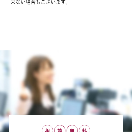
来ない場合もございます。
相
談
無
料