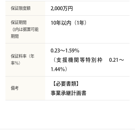
2,000万円
保証限度額
保証期間
10年以内（1年）
()内は据置可能
期間
0.23～1.59％
保証料率（年
（支援機関等特別枠 0.21～
率％）
1.44％）
【必要書類】
備考
事業承継計画書