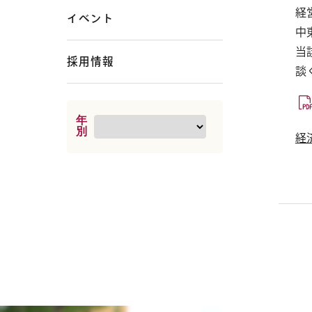
経
イベント
中
当
採用情報
談
年
別
経