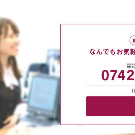
なんでも
お気
電
0742
月