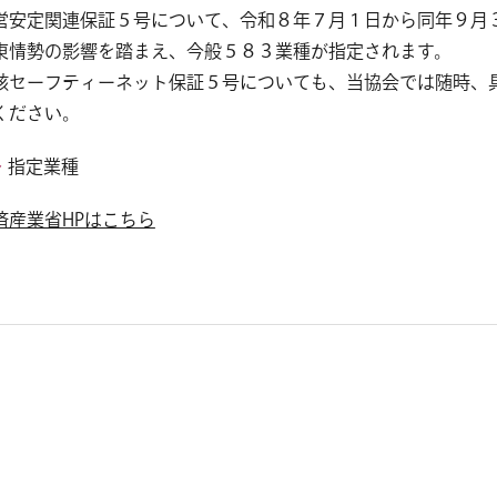
営安定関連保証５号について、令和８年７月１日から同年９月
東情勢の影響を踏まえ、今般５８３業種が指定されます。
該セーフティーネット保証５号についても、当協会では随時、
ください。
指定業種
済産業省HPはこちら