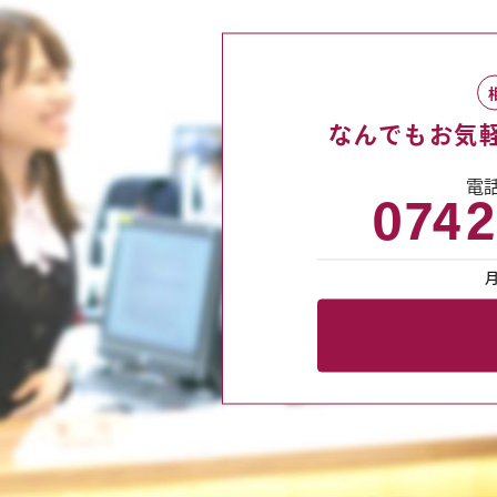
なんでも
お気
電
0742
月